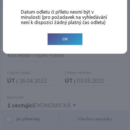
Jednosměrná
Zpáteční
Více měst
Změnit měnu
Datum odletu či příletu nesmí být v
minulosti (pro požadavek na vyhledávání
Místo odletu
není k dispozici žádný platný čas odletu)
OK
Cíl cesty
|
Jiné zpáteční letiště?
Kód letiště / název města
Datum odletu
Datum návratu
ÚT
26.04.2022
ÚT
03.05.2022
|
|
Možnosti
1 cestující
EKONOMICKÁ
Všechny aerolinky
Jen přímé lety