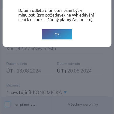
Jednosměrná
Zpáteční
Více měst
Změnit měnu
Datum odletu či příletu nesmí být v
minulosti (pro požadavek na vyhledávání
Místo odletu
není k dispozici žádný platný čas odletu)
OK
Cíl cesty
|
Jiné zpáteční letiště?
Kód letiště / název města
Datum odletu
Datum návratu
ÚT
13.08.2024
ÚT
20.08.2024
|
|
Možnosti
1 cestující
EKONOMICKÁ
Všechny aerolinky
Jen přímé lety