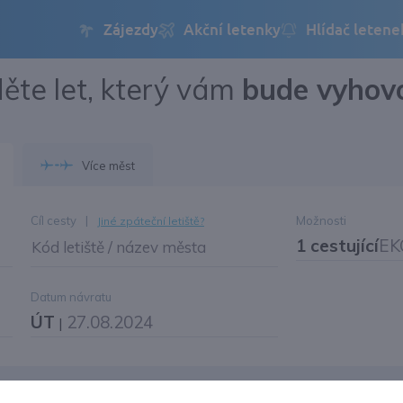
ěte let, který vám
bude vyhov
Přihlásit se
Změnit jazyk
Více měst
Změnit měnu
Cíl cesty
|
Možnosti
Jiné zpáteční letiště?
1 cestující
EK
Kód letiště / název města
Datum návratu
ÚT
27.08.2024
|