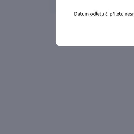
Všechny ae
Jen přímé lety
Datum odletu či příletu nes