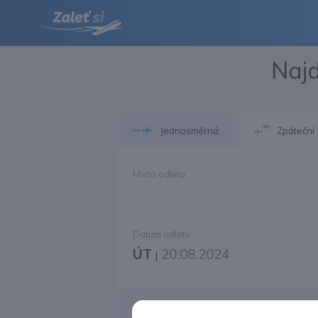
Najd
Jednosměrná
Zpáteční
Místo odletu
Datum odletu
ÚT
20.08.2024
|