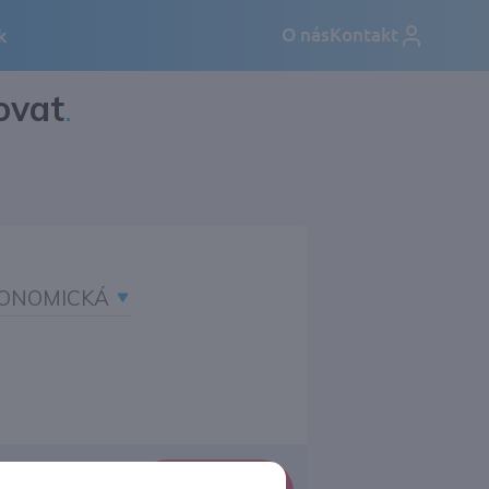
ovat
.
ONOMICKÁ