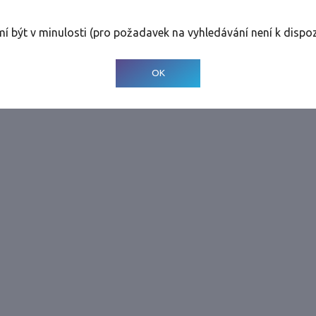
rolinky
Tolerance
:
0 dnů
mí být v minulosti (pro požadavek na vyhledávání není k dispoz
© 2001-
2026
Developed by CEE Travel Systems
OK