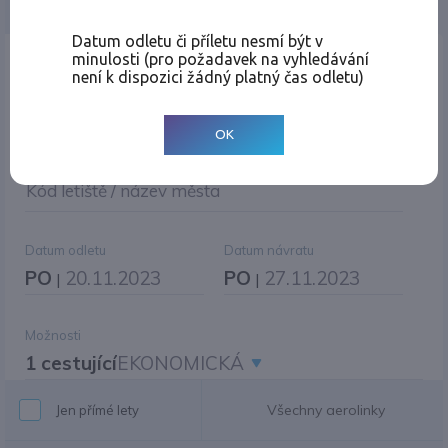
Jednosměrná
Zpáteční
Více měst
Změnit měnu
Datum odletu či příletu nesmí být v
minulosti (pro požadavek na vyhledávání
Místo odletu
není k dispozici žádný platný čas odletu)
OK
Cíl cesty
|
Jiné zpáteční letiště?
Kód letiště / název města
Datum odletu
Datum návratu
PO
20.11.2023
PO
27.11.2023
|
|
Možnosti
1 cestující
EKONOMICKÁ
Všechny aerolinky
Jen přímé lety