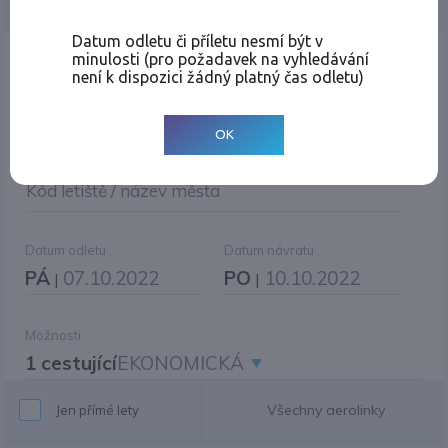
Jednosměrná
Zpáteční
Více měst
Změnit měnu
Datum odletu či příletu nesmí být v
minulosti (pro požadavek na vyhledávání
Místo odletu
není k dispozici žádný platný čas odletu)
OK
Cíl cesty
|
Jiné zpáteční letiště?
Kód letiště / název města
Datum odletu
Datum návratu
PÁ
07.10.2022
PO
10.10.2022
|
|
Možnosti
1 cestující
EKONOMICKÁ
Všechny aerolinky
Jen přímé lety