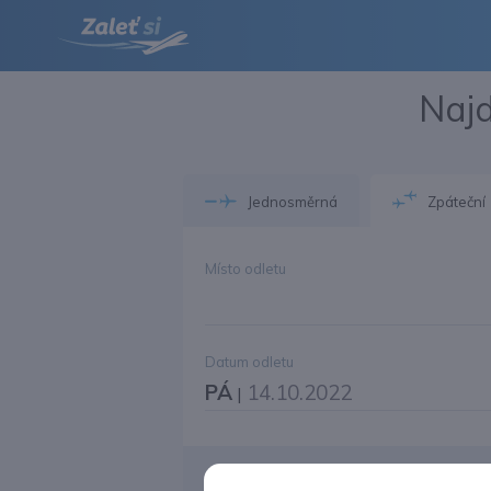
Najd
Jednosměrná
Zpáteční
Místo odletu
Datum odletu
PÁ
14.10.2022
|