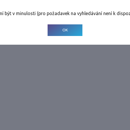
rolinky
Tolerance
:
0 dnů
mí být v minulosti (pro požadavek na vyhledávání není k dispoz
© 2001-
2026
Developed by CEE Travel Systems
OK