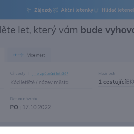
ěte let, který vám
bude vyhov
Přihlásit se
Změnit jazyk
Více měst
Změnit měnu
Cíl cesty
|
Možnosti
Jiné zpáteční letiště?
1 cestující
EK
Kód letiště / název města
Datum návratu
PO
17.10.2022
|