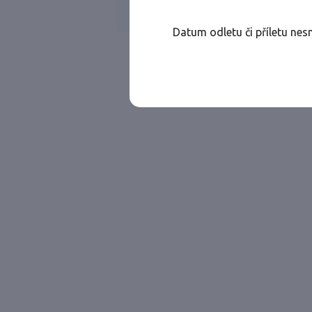
Všechny ae
Jen přímé lety
Datum odletu či příletu nes
Najděte let, který vám bude vyhovovat.