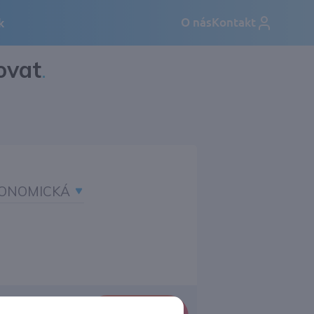
ovat
.
ONOMICKÁ