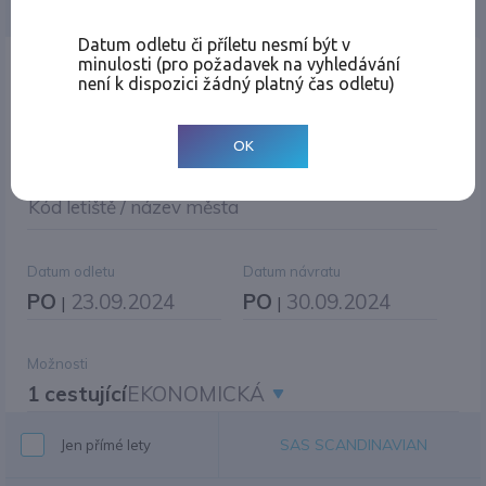
Jednosměrná
Zpáteční
Více měst
Změnit měnu
Datum odletu či příletu nesmí být v
minulosti (pro požadavek na vyhledávání
Místo odletu
není k dispozici žádný platný čas odletu)
OK
Cíl cesty
|
Jiné zpáteční letiště?
Kód letiště / název města
Datum odletu
Datum návratu
PO
23.09.2024
PO
30.09.2024
|
|
Možnosti
1 cestující
EKONOMICKÁ
SAS SCANDINAVIAN
Jen přímé lety