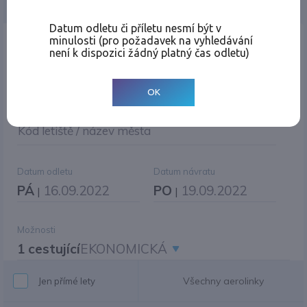
Jednosměrná
Zpáteční
Více měst
Změnit měnu
Datum odletu či příletu nesmí být v
minulosti (pro požadavek na vyhledávání
Místo odletu
není k dispozici žádný platný čas odletu)
OK
Cíl cesty
|
Jiné zpáteční letiště?
Kód letiště / název města
Datum odletu
Datum návratu
PÁ
16.09.2022
PO
19.09.2022
|
|
Možnosti
1 cestující
EKONOMICKÁ
Všechny aerolinky
Jen přímé lety