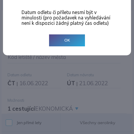
Jednosměrná
Zpáteční
Více měst
Změnit měnu
Datum odletu či příletu nesmí být v
minulosti (pro požadavek na vyhledávání
Místo odletu
není k dispozici žádný platný čas odletu)
OK
Cíl cesty
|
Jiné zpáteční letiště?
Kód letiště / název města
Datum odletu
Datum návratu
ČT
16.06.2022
ÚT
21.06.2022
|
|
Možnosti
1 cestující
EKONOMICKÁ
Všechny aerolinky
Jen přímé lety