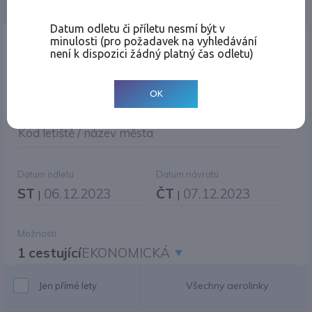
Jednosměrná
Zpáteční
Více měst
Změnit měnu
Datum odletu či příletu nesmí být v
minulosti (pro požadavek na vyhledávání
Místo odletu
není k dispozici žádný platný čas odletu)
OK
Cíl cesty
|
Jiné zpáteční letiště?
Kód letiště / název města
Datum odletu
Datum návratu
ST
06.12.2023
ČT
07.12.2023
|
|
Možnosti
1 cestující
EKONOMICKÁ
Všechny aerolinky
Jen přímé lety