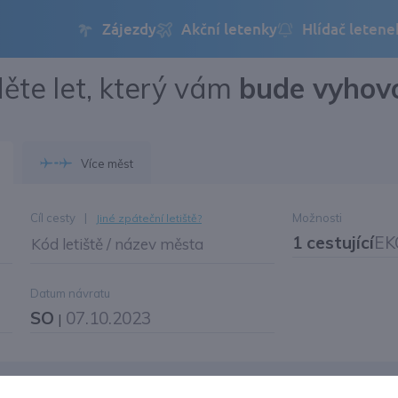
ěte let, který vám
bude vyhov
Přihlásit se
Změnit jazyk
Více měst
Změnit měnu
Cíl cesty
|
Možnosti
Jiné zpáteční letiště?
1 cestující
EK
Kód letiště / název města
Datum návratu
SO
07.10.2023
|