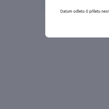
Všechny ae
Jen přímé lety
Datum odletu či příletu nes
Najděte let, který vám bude vyhovovat.