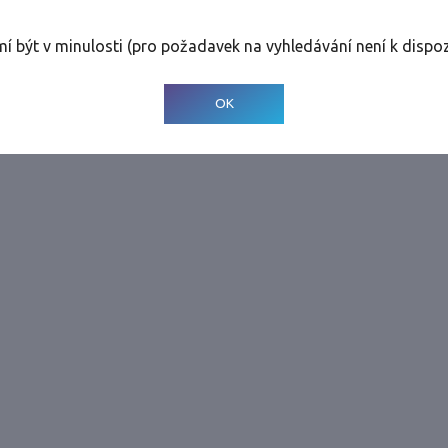
rolinky
Tolerance
:
0 dnů
mí být v minulosti (pro požadavek na vyhledávání není k dispoz
© 2001-
2026
Developed by CEE Travel Systems
OK