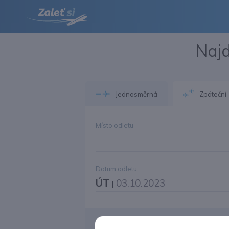
Najd
Jednosměrná
Zpáteční
Místo odletu
Datum odletu
ÚT
03.10.2023
|