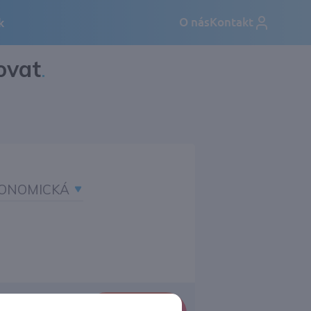
ovat
.
ONOMICKÁ