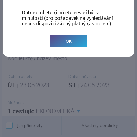
Jednosměrná
Zpáteční
Více měst
Změnit měnu
Datum odletu či příletu nesmí být v
minulosti (pro požadavek na vyhledávání
Místo odletu
není k dispozici žádný platný čas odletu)
OK
Cíl cesty
|
Jiné zpáteční letiště?
Kód letiště / název města
Datum odletu
Datum návratu
ÚT
23.05.2023
ST
24.05.2023
|
|
Možnosti
1 cestující
EKONOMICKÁ
Všechny aerolinky
Jen přímé lety