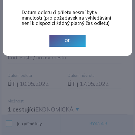
Jednosměrná
Zpáteční
Více měst
Změnit měnu
Datum odletu či příletu nesmí být v
minulosti (pro požadavek na vyhledávání
Místo odletu
není k dispozici žádný platný čas odletu)
OK
Cíl cesty
|
Jiné zpáteční letiště?
Kód letiště / název města
Datum odletu
Datum návratu
ÚT
10.05.2022
ÚT
17.05.2022
|
|
Možnosti
1 cestující
EKONOMICKÁ
RYANAIR
Jen přímé lety