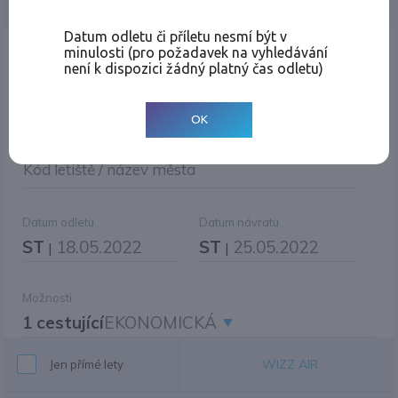
Jednosměrná
Zpáteční
Více měst
Změnit měnu
Datum odletu či příletu nesmí být v
minulosti (pro požadavek na vyhledávání
Místo odletu
není k dispozici žádný platný čas odletu)
OK
Cíl cesty
|
Jiné zpáteční letiště?
Kód letiště / název města
Datum odletu
Datum návratu
ST
18.05.2022
ST
25.05.2022
|
|
Možnosti
1 cestující
EKONOMICKÁ
WIZZ AIR
Jen přímé lety