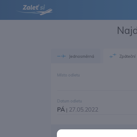
Najd
Jednosměrná
Zpáteční
Místo odletu
Datum odletu
PÁ
27.05.2022
|