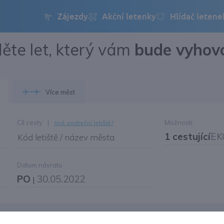
ěte let, který vám
bude vyhov
Přihlásit se
Změnit jazyk
Více měst
Změnit měnu
Cíl cesty
|
Možnosti
Jiné zpáteční letiště?
1 cestující
EK
Kód letiště / název města
Datum návratu
PO
30.05.2022
|