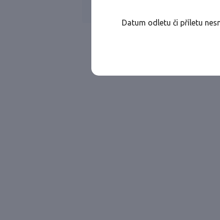
WIZZ AIR
Jen přímé lety
Datum odletu či příletu nes
Najděte let, který vám bude vyhovovat.