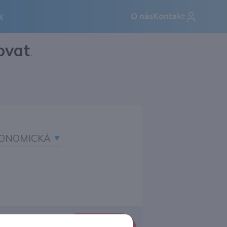
ovat
.
ONOMICKÁ