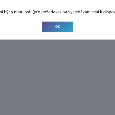
Tolerance
:
0 dnů
mí být v minulosti (pro požadavek na vyhledávání není k dispoz
© 2001-
2026
Developed by CEE Travel Systems
OK