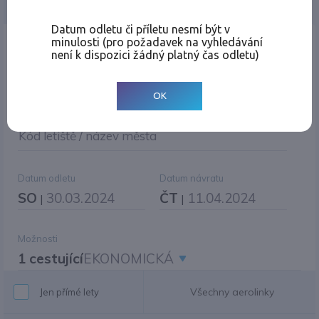
Jednosměrná
Zpáteční
Více měst
Změnit měnu
Datum odletu či příletu nesmí být v
minulosti (pro požadavek na vyhledávání
Místo odletu
není k dispozici žádný platný čas odletu)
OK
Cíl cesty
|
Jiné zpáteční letiště?
Kód letiště / název města
Datum odletu
Datum návratu
SO
30.03.2024
ČT
11.04.2024
|
|
Možnosti
1 cestující
EKONOMICKÁ
Všechny aerolinky
Jen přímé lety