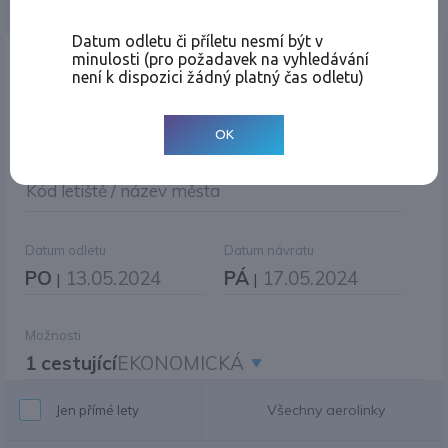
Jednosměrná
Zpáteční
Více měst
Změnit měnu
Datum odletu či příletu nesmí být v
minulosti (pro požadavek na vyhledávání
Místo odletu
není k dispozici žádný platný čas odletu)
OK
Cíl cesty
|
Jiné zpáteční letiště?
Kód letiště / název města
Datum odletu
Datum návratu
PO
13.05.2024
PÁ
17.05.2024
|
|
Možnosti
1 cestující
EKONOMICKÁ
Všechny aerolinky
Jen přímé lety