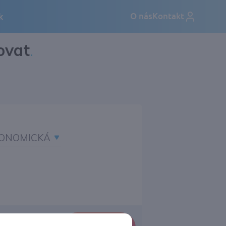
ovat
.
ONOMICKÁ