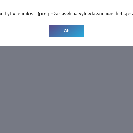
rolinky
Tolerance
:
0 dnů
mí být v minulosti (pro požadavek na vyhledávání není k dispoz
© 2001-
2026
Developed by CEE Travel Systems
OK