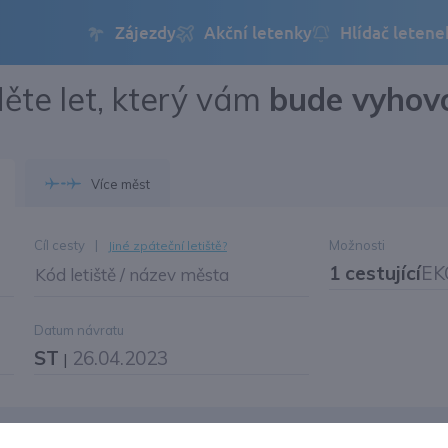
ěte let, který vám
bude vyhov
Přihlásit se
Změnit jazyk
Více měst
Změnit měnu
Cíl cesty
|
Možnosti
Jiné zpáteční letiště?
1 cestující
EK
Kód letiště / název města
Datum návratu
ST
26.04.2023
|