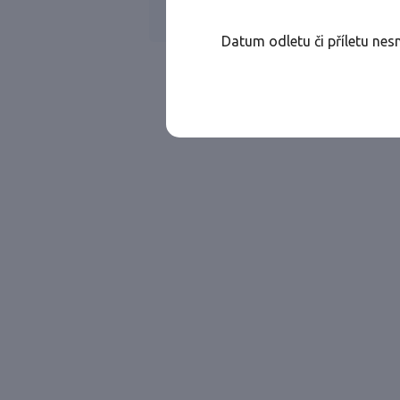
Všechny ae
Jen přímé lety
Datum odletu či příletu nes
Najděte let, který vám bude vyhovovat.