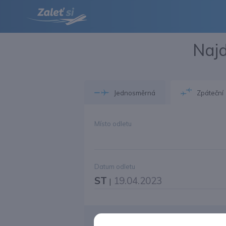
Najd
Jednosměrná
Zpáteční
Místo odletu
Datum odletu
ST
19.04.2023
|