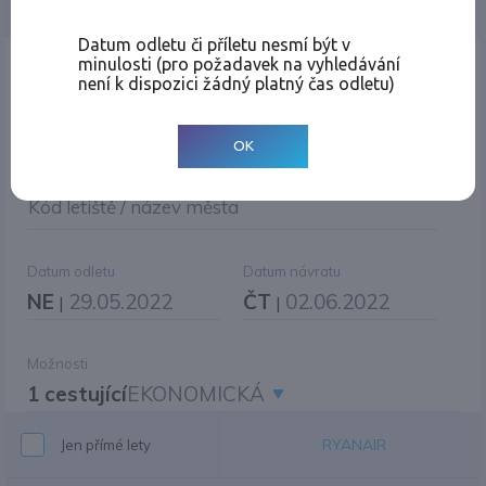
Jednosměrná
Zpáteční
Více měst
Změnit měnu
Datum odletu či příletu nesmí být v
minulosti (pro požadavek na vyhledávání
Místo odletu
není k dispozici žádný platný čas odletu)
OK
Cíl cesty
|
Jiné zpáteční letiště?
Kód letiště / název města
Datum odletu
Datum návratu
NE
29.05.2022
ČT
02.06.2022
|
|
Možnosti
1 cestující
EKONOMICKÁ
RYANAIR
Jen přímé lety