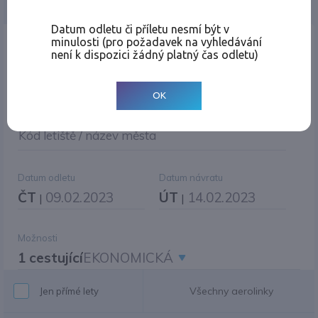
Jednosměrná
Zpáteční
Více měst
Změnit měnu
Datum odletu či příletu nesmí být v
minulosti (pro požadavek na vyhledávání
Místo odletu
není k dispozici žádný platný čas odletu)
OK
Cíl cesty
|
Jiné zpáteční letiště?
Kód letiště / název města
Datum odletu
Datum návratu
ČT
09.02.2023
ÚT
14.02.2023
|
|
Možnosti
1 cestující
EKONOMICKÁ
Všechny aerolinky
Jen přímé lety