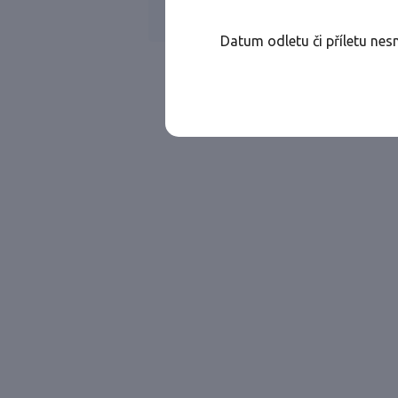
Všechny ae
Jen přímé lety
Datum odletu či příletu nes
Najděte let, který vám bude vyhovovat.