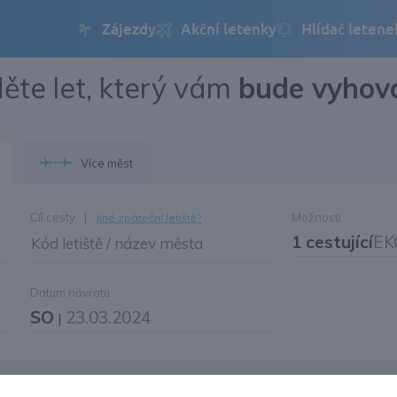
ěte let, který vám
bude vyhov
Přihlásit se
Změnit jazyk
Více měst
Změnit měnu
Cíl cesty
|
Možnosti
Jiné zpáteční letiště?
1 cestující
EK
Kód letiště / název města
Datum návratu
SO
23.03.2024
|