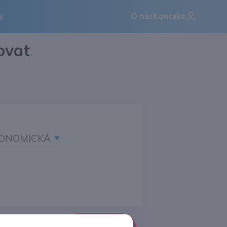
ovat
.
ONOMICKÁ