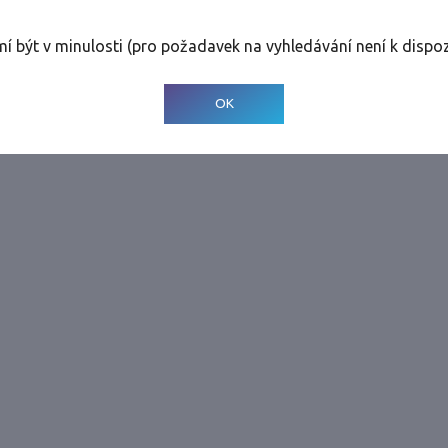
rolinky
Tolerance
:
0 dnů
mí být v minulosti (pro požadavek na vyhledávání není k dispoz
© 2001-
2026
Developed by CEE Travel Systems
OK