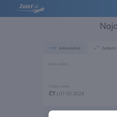
Najd
Jednosměrná
Zpáteční
Místo odletu
Datum odletu
ČT
07.03.2024
|