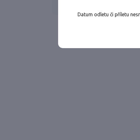
Všechny ae
Jen přímé lety
Datum odletu či příletu nes
Najděte let, který vám bude vyhovovat.