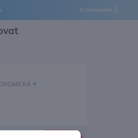
ovat
.
ONOMICKÁ