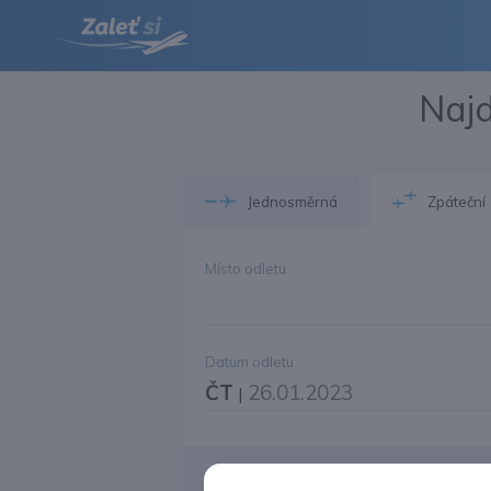
Najd
Jednosměrná
Zpáteční
Místo odletu
Datum odletu
ČT
26.01.2023
|