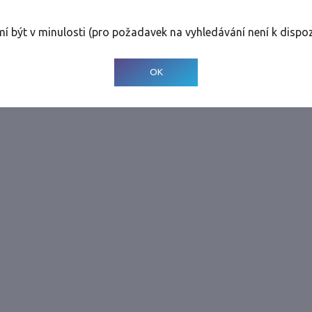
rolinky
Tolerance
:
0 dnů
mí být v minulosti (pro požadavek na vyhledávání není k dispoz
© 2001-
2026
Developed by CEE Travel Systems
OK