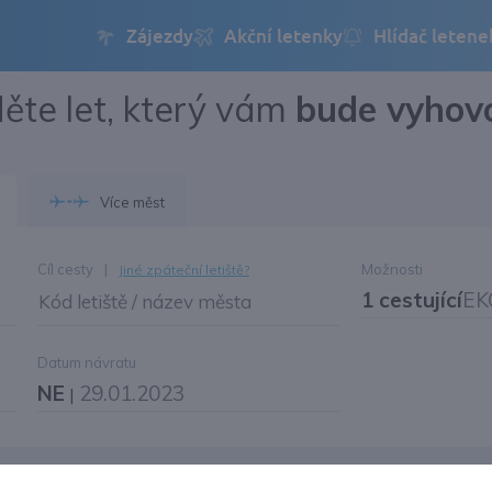
ěte let, který vám
bude vyhov
Přihlásit se
Změnit jazyk
Více měst
Změnit měnu
Cíl cesty
|
Možnosti
Jiné zpáteční letiště?
1 cestující
EK
Kód letiště / název města
Datum návratu
NE
29.01.2023
|