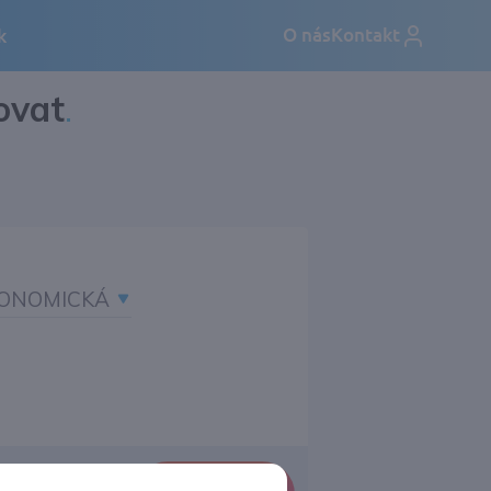
ovat
.
ONOMICKÁ