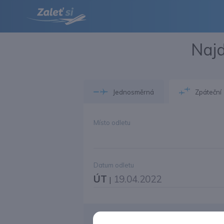
Najd
Jednosměrná
Zpáteční
Místo odletu
Datum odletu
ÚT
19.04.2022
|