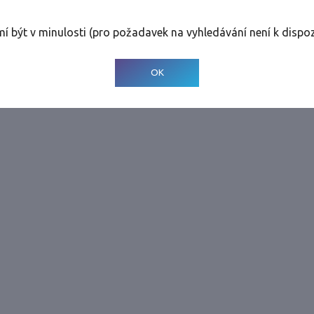
rolinky
Tolerance
:
0 dnů
mí být v minulosti (pro požadavek na vyhledávání není k dispoz
© 2001-
2026
Developed by CEE Travel Systems
OK