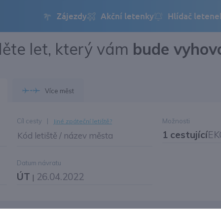
ěte let, který vám
bude vyhov
Přihlásit se
Změnit jazyk
Více měst
Změnit měnu
Cíl cesty
|
Možnosti
Jiné zpáteční letiště?
1 cestující
EK
Kód letiště / název města
Datum návratu
ÚT
26.04.2022
|