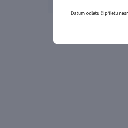
Všechny ae
Jen přímé lety
Datum odletu či příletu nes
Najděte let, který vám bude vyhovovat.