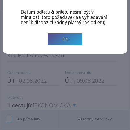
Jednosměrná
Zpáteční
Více měst
Změnit měnu
Datum odletu či příletu nesmí být v
minulosti (pro požadavek na vyhledávání
Místo odletu
není k dispozici žádný platný čas odletu)
OK
Cíl cesty
|
Jiné zpáteční letiště?
Kód letiště / název města
Datum odletu
Datum návratu
ÚT
02.08.2022
ÚT
09.08.2022
|
|
Možnosti
1 cestující
EKONOMICKÁ
Všechny aerolinky
Jen přímé lety