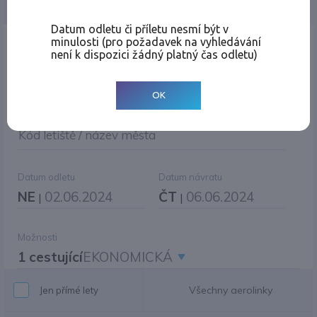
Jednosměrná
Zpáteční
Více měst
Změnit měnu
Datum odletu či příletu nesmí být v
minulosti (pro požadavek na vyhledávání
Místo odletu
není k dispozici žádný platný čas odletu)
OK
Cíl cesty
|
Jiné zpáteční letiště?
Kód letiště / název města
Datum odletu
Datum návratu
NE
02.06.2024
ČT
06.06.2024
|
|
Možnosti
1 cestující
EKONOMICKÁ
Všechny aerolinky
Jen přímé lety