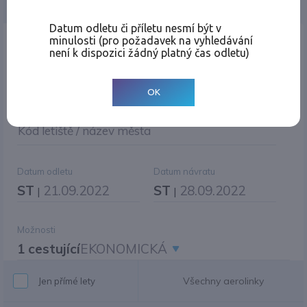
Jednosměrná
Zpáteční
Více měst
Změnit měnu
Datum odletu či příletu nesmí být v
minulosti (pro požadavek na vyhledávání
Místo odletu
není k dispozici žádný platný čas odletu)
OK
Cíl cesty
|
Jiné zpáteční letiště?
Kód letiště / název města
Datum odletu
Datum návratu
ST
21.09.2022
ST
28.09.2022
|
|
Možnosti
1 cestující
EKONOMICKÁ
Všechny aerolinky
Jen přímé lety