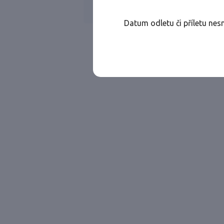
Všechny ae
Jen přímé lety
Datum odletu či příletu nes
Najděte let, který vám bude vyhovovat.