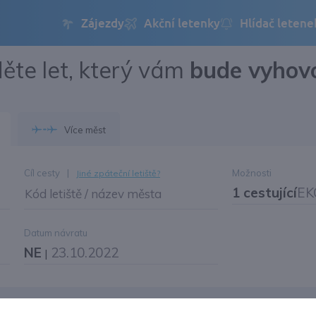
ěte let, který vám
bude vyhov
Přihlásit se
Změnit jazyk
Více měst
Změnit měnu
Cíl cesty
|
Možnosti
Jiné zpáteční letiště?
1 cestující
EK
Kód letiště / název města
Datum návratu
NE
23.10.2022
|