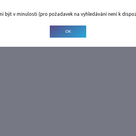
rolinky
Tolerance
:
0 dnů
mí být v minulosti (pro požadavek na vyhledávání není k dispoz
© 2001-
2026
Developed by CEE Travel Systems
OK