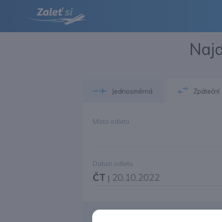
Najd
Jednosměrná
Zpáteční
Místo odletu
Datum odletu
ČT
20.10.2022
|