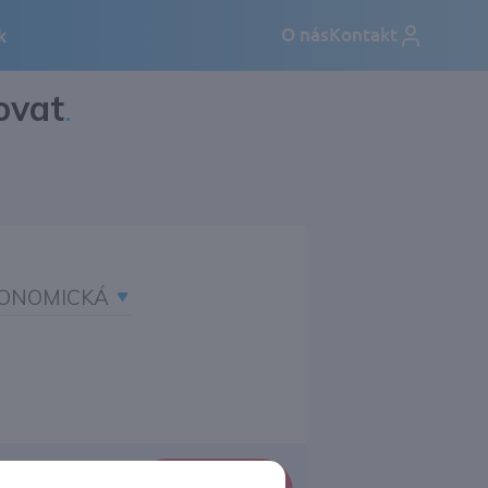
ovat
.
ONOMICKÁ