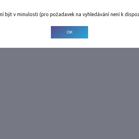
Tolerance
:
0 dnů
mí být v minulosti (pro požadavek na vyhledávání není k dispoz
© 2001-
2026
Developed by CEE Travel Systems
OK