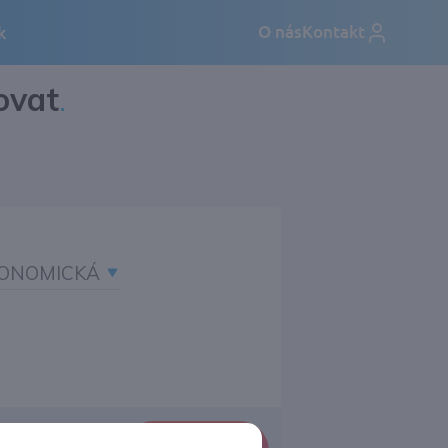
ovat
.
ONOMICKÁ