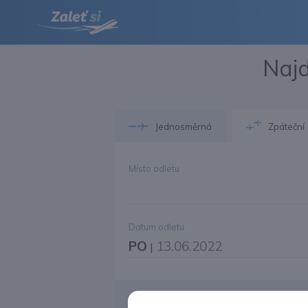
Najd
Jednosměrná
Zpáteční
Místo odletu
Datum odletu
PO
13.06.2022
|