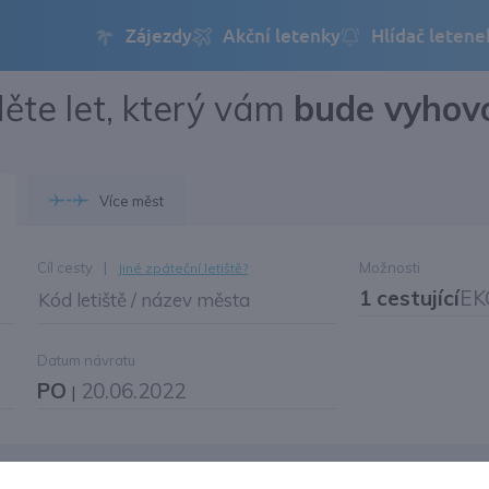
ěte let, který vám
bude vyhov
Přihlásit se
Změnit jazyk
Více měst
Změnit měnu
Cíl cesty
|
Možnosti
Jiné zpáteční letiště?
1 cestující
EK
Kód letiště / název města
Datum návratu
PO
20.06.2022
|