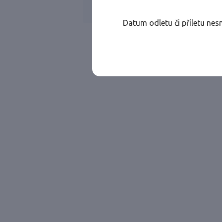
RYANAIR
Jen přímé lety
Datum odletu či příletu nes
Najděte let, který vám bude vyhovovat.