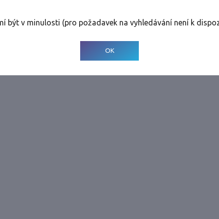
rolinky
Tolerance
:
0 dnů
mí být v minulosti (pro požadavek na vyhledávání není k dispoz
© 2001-
2026
Developed by CEE Travel Systems
OK