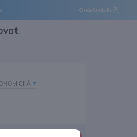
ovat
.
ONOMICKÁ