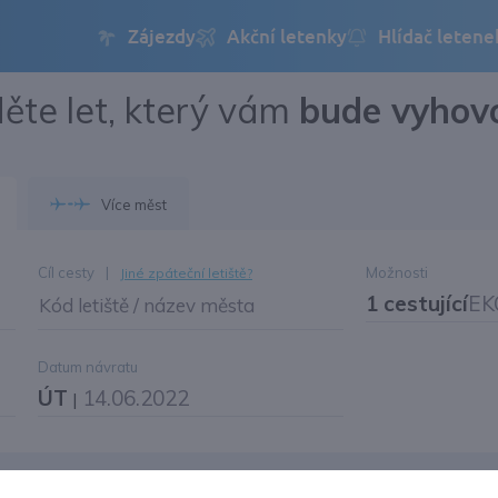
ěte let, který vám
bude vyhov
Přihlásit se
Změnit jazyk
Více měst
Změnit měnu
Cíl cesty
|
Možnosti
Jiné zpáteční letiště?
1 cestující
EK
Kód letiště / název města
Datum návratu
ÚT
14.06.2022
|