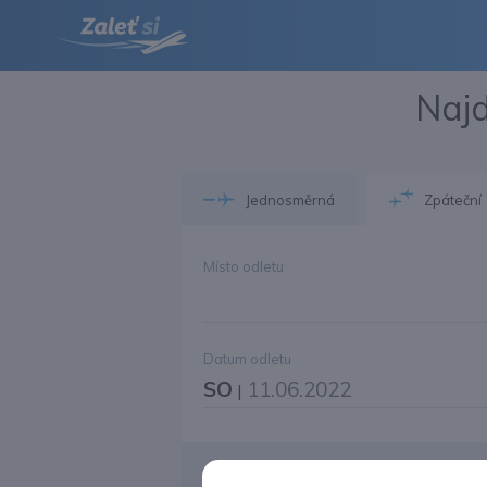
Najd
Jednosměrná
Zpáteční
Místo odletu
Datum odletu
SO
11.06.2022
|