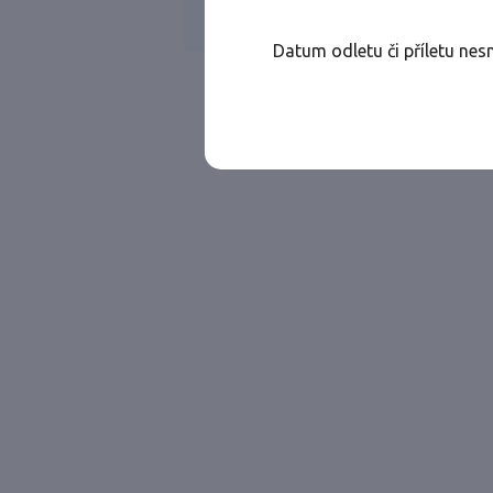
Všechny ae
Jen přímé lety
Datum odletu či příletu nes
Najděte let, který vám bude vyhovovat.