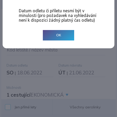
Jednosměrná
Zpáteční
Více měst
Změnit měnu
Datum odletu či příletu nesmí být v
minulosti (pro požadavek na vyhledávání
Místo odletu
není k dispozici žádný platný čas odletu)
OK
Cíl cesty
|
Jiné zpáteční letiště?
Kód letiště / název města
Datum odletu
Datum návratu
SO
18.06.2022
ÚT
21.06.2022
|
|
Možnosti
1 cestující
EKONOMICKÁ
Všechny aerolinky
Jen přímé lety