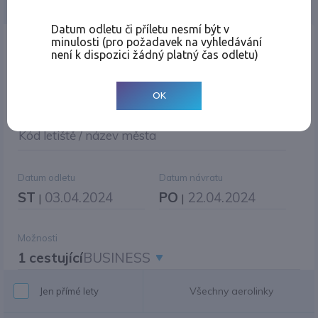
Jednosměrná
Zpáteční
Více měst
Změnit měnu
Datum odletu či příletu nesmí být v
minulosti (pro požadavek na vyhledávání
Místo odletu
není k dispozici žádný platný čas odletu)
OK
Cíl cesty
|
Jiné zpáteční letiště?
Kód letiště / název města
Datum odletu
Datum návratu
ST
03.04.2024
PO
22.04.2024
|
|
Možnosti
1 cestující
BUSINESS
Všechny aerolinky
Jen přímé lety