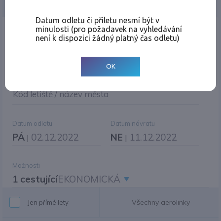
Jednosměrná
Zpáteční
Více měst
Změnit měnu
Datum odletu či příletu nesmí být v
minulosti (pro požadavek na vyhledávání
Místo odletu
není k dispozici žádný platný čas odletu)
OK
Cíl cesty
|
Jiné zpáteční letiště?
Kód letiště / název města
Datum odletu
Datum návratu
PÁ
02.12.2022
NE
11.12.2022
|
|
Možnosti
1 cestující
EKONOMICKÁ
Všechny aerolinky
Jen přímé lety