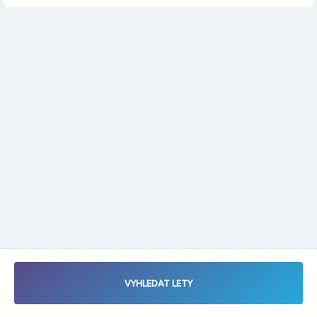
Změnit měnu
Vybrat data letu - Zaletsi.cz - Vyhledávač letenek
VYHLEDAT LETY