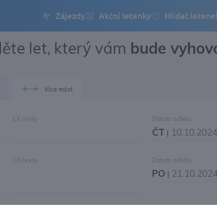
ěte let, který vám
bude vyhov
Přihlásit se
Změnit jazyk
Více měst
Změnit měnu
Cíl cesty
Datum odletu
ČT
10.10.202
|
Cíl cesty
Datum odletu
PO
21.10.202
|