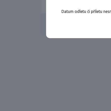
1 cestující
EKONOMICKÁ
Datum odletu či příletu nes
Všechny ae
Jen přímé lety