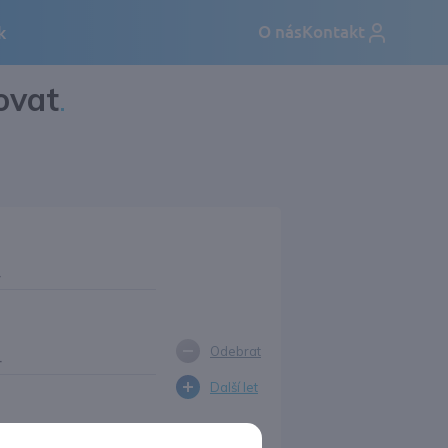
ovat
.
4
Odebrat
4
Další let