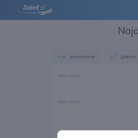
Najd
Jednosměrná
Zpáteční
Místo odletu
Místo odletu
Možnosti