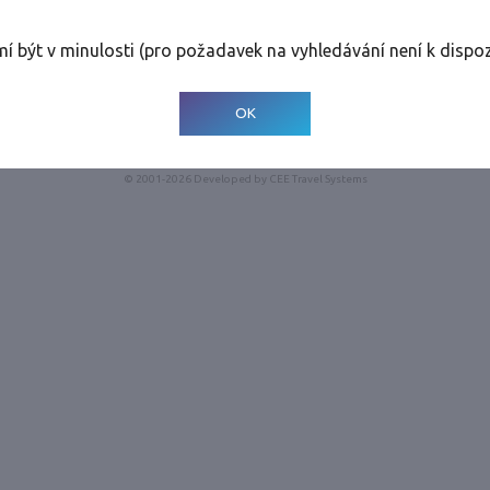
mí být v minulosti (pro požadavek na vyhledávání není k dispoz
rolinky
OK
© 2001-
2026
Developed by CEE Travel Systems