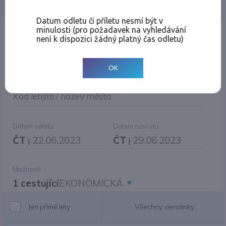
Jednosměrná
Zpáteční
Více měst
Změnit měnu
Datum odletu či příletu nesmí být v
minulosti (pro požadavek na vyhledávání
Místo odletu
není k dispozici žádný platný čas odletu)
OK
Cíl cesty
|
Jiné zpáteční letiště?
Kód letiště / název města
Datum odletu
Datum návratu
ČT
22.06.2023
ČT
29.06.2023
|
|
Možnosti
1 cestující
EKONOMICKÁ
Všechny aerolinky
Jen přímé lety