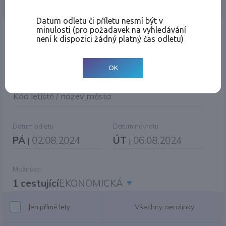
Jednosměrná
Zpáteční
Více měst
Změnit měnu
Datum odletu či příletu nesmí být v
minulosti (pro požadavek na vyhledávání
Místo odletu
není k dispozici žádný platný čas odletu)
OK
Cíl cesty
|
Jiné zpáteční letiště?
Kód letiště / název města
Datum odletu
Datum návratu
PÁ
02.08.2024
ÚT
06.08.2024
|
|
Možnosti
1 cestující
EKONOMICKÁ
Všechny aerolinky
Jen přímé lety