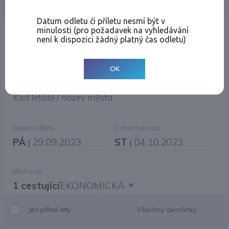
Jednosměrná
Zpáteční
Více měst
Změnit měnu
Datum odletu či příletu nesmí být v
minulosti (pro požadavek na vyhledávání
Místo odletu
není k dispozici žádný platný čas odletu)
OK
Cíl cesty
|
Jiné zpáteční letiště?
Kód letiště / název města
Datum odletu
Datum návratu
PÁ
29.09.2023
ST
04.10.2023
|
|
Možnosti
1 cestující
EKONOMICKÁ
Všechny aerolinky
Jen přímé lety