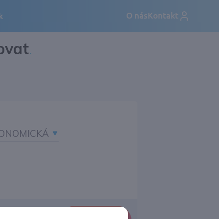
ovat
.
ONOMICKÁ