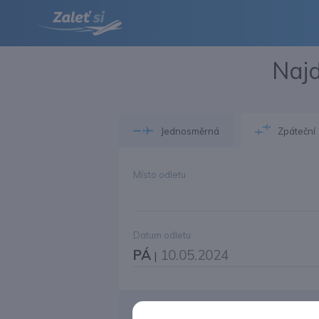
Najd
Jednosměrná
Zpáteční
Místo odletu
Datum odletu
PÁ
10.05.2024
|