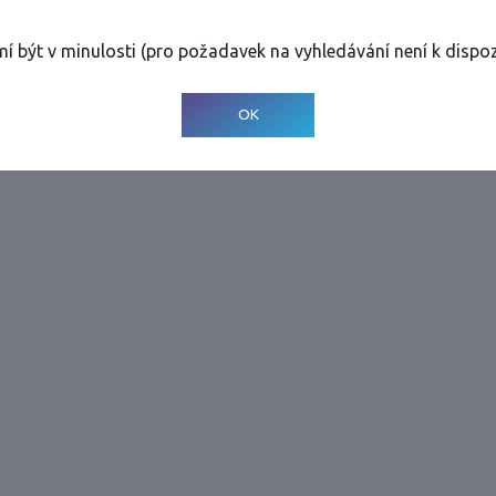
rolinky
Tolerance
:
0 dnů
mí být v minulosti (pro požadavek na vyhledávání není k dispoz
© 2001-
2026
Developed by CEE Travel Systems
OK