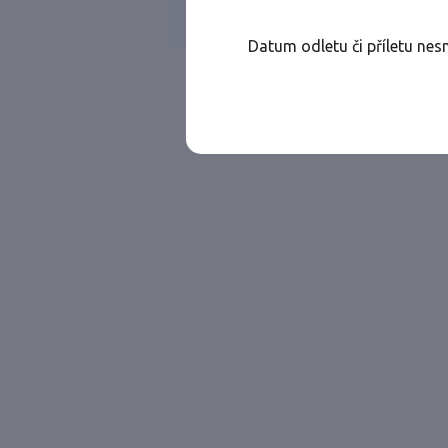
Všechny ae
Jen přímé lety
Datum odletu či příletu nes